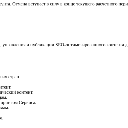
унта. Отмена вступает в силу в конце текущего расчетного пери
я, управления и публикации SEO-оптимизированного контента д
гих стран.
нтент.
ический контент.
цам.
нирингом Сервиса.
емам.
я.